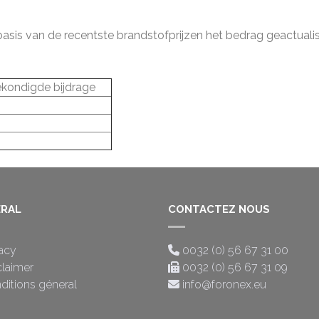
basis van de recentste brandstofprijzen het bedrag geactual
kondigde bijdrage
RAL
CONTACTEZ NOUS
vacy
0032 (0) 56 67 31 00
claimer
0032 (0) 56 67 31 09
ditions géneral
info@foronex.eu