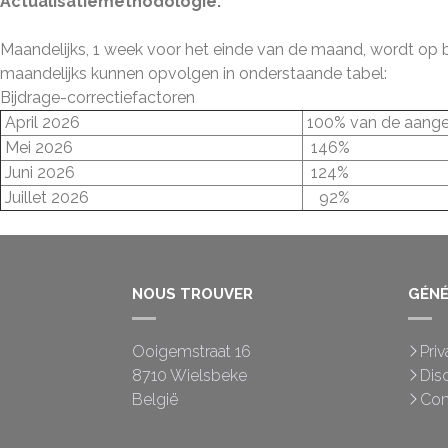
Actualisatiemethodologie:
Maandelijks, 1 week voor het einde van de maand, wordt op 
maandelijks kunnen opvolgen in onderstaande tabel:
Bijdrage-correctiefactoren
April 2026
100% van de aange
Mei 2026
146%
Juni 2026
124%
Juillet 2026
92%
NOUS TROUVER
GÉNÉ
Ooigemstraat 16
Pri
8710 Wielsbeke
Dis
België
Con