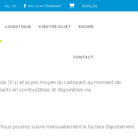
Join us on Facebook!
EMPLOIS
NL
FR
LOGISTIQUE
A NOTRE SUJET
EQUIPE
CONTACT
ectuées au cours des 12 mois précédant mars 2026. Sur cette
z Foronex.
 mois (X-1) et le prix moyen du carburant au moment de
ciants en combustibles et disponibles via
s. Vous pourrez suivre mensuellement le facteur d’ajustement