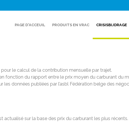
PAGE D'ACCEUIL
PRODUITS EN VRAC
CRISISBIJDRAGE
osante transport moyenne des livraisons qui vous ont été eff
a proportion réelle du carburant dans le coût de transport che
 pour le calcul de la contribution mensuelle par trajet.
ée en fonction du rapport entre le prix moyen du carburant du
sur les données publiées par l’asbl Fédération belge des négo
t actualisé sur la base des prix du carburant les plus récent