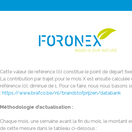
Calcul de la contribution de crise :
La contribution de crise est calculée sur la base de la comp
base, la part liée au diesel a été déterminée en fonction de l
Cette valeur de référence (0) constitue le point de départ fixe
La contribution par trajet pour le mois X est ensuite calcul
référence (0), diminué de 1. Pour ce faire, nous nous basons 
:
https://www.brafco.be/nl/brandstofprijzen/databank
Méthodologie d’actualisation :
Chaque mois, une semaine avant la fin du mois, le montant es
de cette mesure dans le tableau ci-dessous :