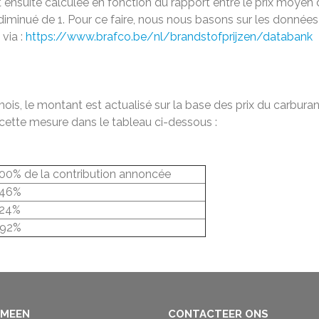
st ensuite calculée en fonction du rapport entre le prix moyen
iminué de 1. Pour ce faire, nous nous basons sur les données 
via :
https://www.brafco.be/nl/brandstofprijzen/databank
is, le montant est actualisé sur la base des prix du carburan
cette mesure dans le tableau ci-dessous :
00% de la contribution annoncée
46%
24%
92%
EMEEN
CONTACTEER ONS