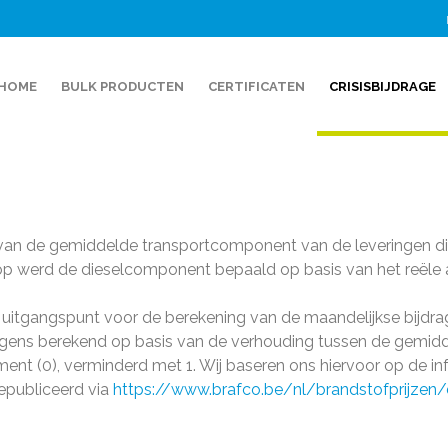
HOME
BULK PRODUCTEN
CERTIFICATEN
CRISISBIJDRAGE
s van de gemiddelde transportcomponent van de leveringen 
p werd de dieselcomponent bepaald op basis van het reële a
uitgangspunt voor de berekening van de maandelijkse bijdrage
olgens berekend op basis van de verhouding tussen de gemidd
ent (0), verminderd met 1. Wij baseren ons hiervoor op de i
epubliceerd via
https://www.brafco.be/nl/brandstofprijzen