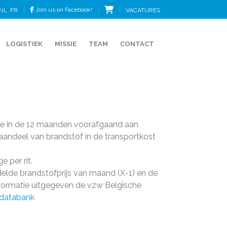
Join us on Facebook!
VACATURES
NL
FR
LOGISTIEK
MISSIE
TEAM
CONTACT
die in de 12 maanden voorafgaand aan
andeel van brandstof in de transportkost
 per rit.
elde brandstofprijs van maand (X-1) en de
nformatie uitgegeven de vzw Belgische
/databank