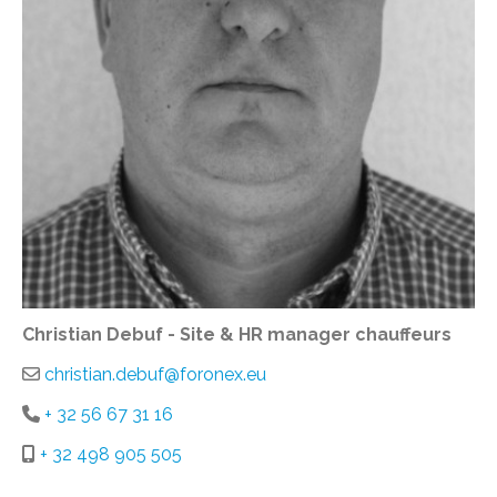
Christian Debuf - Site & HR manager chauffeurs
christian.debuf@foronex.eu
+ 32 56 67 31 16
+ 32 498 905 505