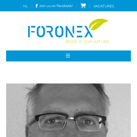
Join us on Facebook!
VACATURES
NL